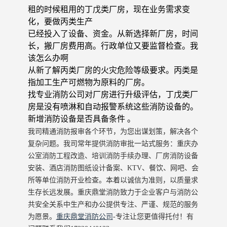
租的时候租用的丁戊类厂房，现在业务需求变
化，要做丙类生产
已经投入了设备、资金。从新选择新厂房，时间
长，搬厂房费用高。行政单位又要监督检查。我
该怎么办啊
从新了解丙类厂房的火灾危险等级要求。丙类是
指加工生产可燃物为原料的厂房。
找专业消防公司对厂房进行升级评估，丁戊类厂
房是没有喷淋和自动报警系统这些消防设备的。
新增消防设备是否具备条件
。
我司精通消防报审各个环节，为您出谋划策，解决各个
复杂问题。我司常年提供消防审批一站式服务：重庆办
公室消防工程改造、培训消防手续办理、厂房消防设备
安装、酒店消防图纸设计备案、KTV、餐饮、网吧、会
所等单位消防开业检查。本着以诚信为准则，以质量求
生存长远发展。重庆鼎堂消防致力于企业客户与消防公
共安全关系中生产和办公提供专注、严谨、规范的服务
为愿景。
重庆鼎堂消防公司
-专注让您更值得托付！有