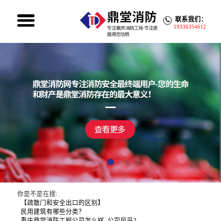
联系我们：
19336354612
你是不是在搜:
【疏散门和安全出口的区别】
民用建筑有哪些分类？
重庆鼎堂消防工程公司怎么样
公司风采2