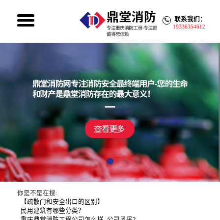
联系我们：
19336354612
你是不是在搜:
【疏散门和安全出口的区别】
民用建筑有哪些分类？
重庆鼎堂消防工程公司怎么样
公司风采2