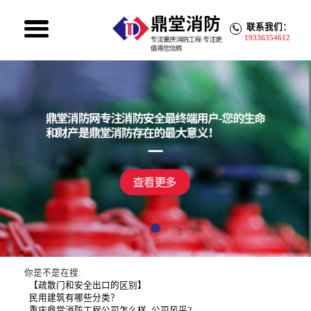
联系我们：
19336354612
你是不是在搜:
【疏散门和安全出口的区别】
民用建筑有哪些分类？
重庆鼎堂消防工程公司怎么样
公司风采2